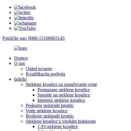
Pokličite nas: 0086-15100663145
Domov
O nas
Ogled tovarne
Kvalifikacija podjetja
Izdelki
Steklene kroglice za označevanje ceste
Premazane steklene kroglice
Spustite na steklene kroglice
Intermix steklene kroglice
Peskanje steklenih kroglic
Votle steklene kroglice
Brušenje steklenih kroglic
Steklene kroglice z visokim indeksom
1.93 steklene kroglice