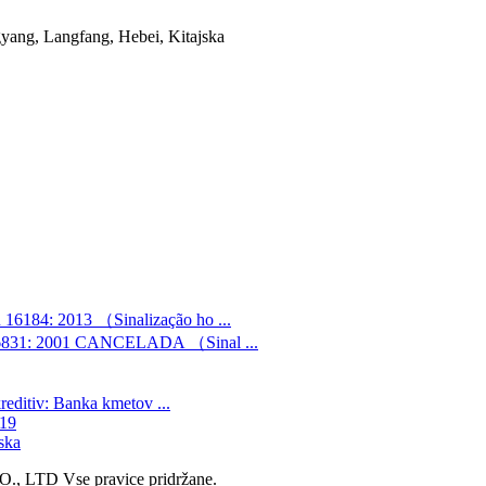
yang, Langfang, Hebei, Kitajska
4: 2013 （Sinalização ho ...
1: 2001 CANCELADA （Sinal ...
ditiv: Banka kmetov ...
019
jska
LTD Vse pravice pridržane.