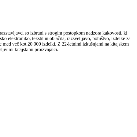
stavljavci so izbrani s strogim postopkom nadzora kakovosti, ki
ko elektroniko, tekstil in oblačila, razsvetljavo, pohištvo, izdelke za
rate med več kot 20.000 izdelki. Z 22-letnimi izkušnjami na kitajskem
jivimi kitajskimi proizvajalci.