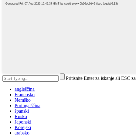
Pritisnite Enter za iskanje ali ESC za
angleščina
Francosko
Nemško
Portugalščina
španski
Rusko
Japonski
Korejski
arabsko