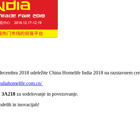
. decembra 2018 udeležite China Homelife India 2018 na razstavnem c
indiahomelife.com.cn/
. 3A218
za sodelovanje in povezovanje.
odelih in inovacijah!