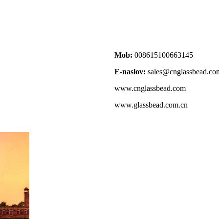
Mob:
008615100663145
E-naslov:
sales@cnglassbead.co
www.cnglassbead.com
www.glassbead.com.cn