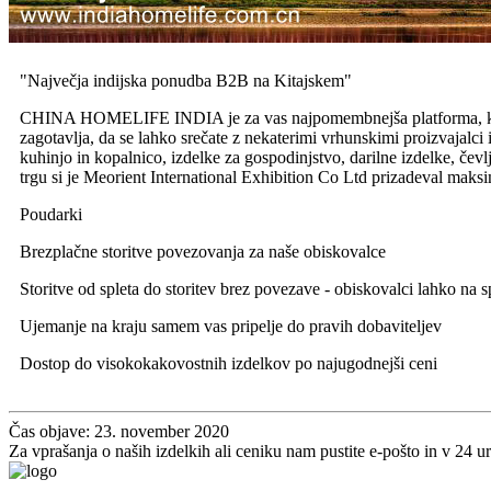
"Največja indijska ponudba B2B na Kitajskem"
CHINA HOMELIFE INDIA je za vas najpomembnejša platforma, ki jo l
zagotavlja, da se lahko srečate z nekaterimi vrhunskimi proizvajalci i
kuhinjo in kopalnico, izdelke za gospodinjstvo, darilne izdelke, čevl
trgu si je Meorient International Exhibition Co Ltd prizadeval maksi
Poudarki
Brezplačne storitve povezovanja za naše obiskovalce
Storitve od spleta do storitev brez povezave - obiskovalci lahko na s
Ujemanje na kraju samem vas pripelje do pravih dobaviteljev
Dostop do visokokakovostnih izdelkov po najugodnejši ceni
Čas objave: 23. november 2020
Za vprašanja o naših izdelkih ali ceniku nam pustite e-pošto in v 24 