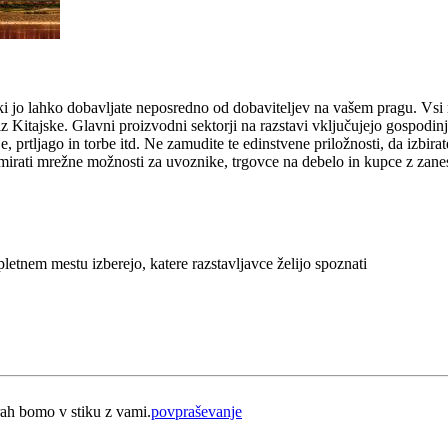
ahko dobavljate neposredno od dobaviteljev na vašem pragu. Vsi raz
z Kitajske. Glavni proizvodni sektorji na razstavi vključujejo gospodinjs
je, prtljago in torbe itd. Ne zamudite te edinstvene priložnosti, da izbi
mirati mrežne možnosti za uvoznike, trgovce na debelo in kupce z zanesl
pletnem mestu izberejo, katere razstavljavce želijo spoznati
urah bomo v stiku z vami.
povpraševanje