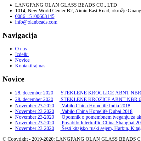
LANGFANG OLAN GLASS BEADS CO., LTD
1014, New World Center B2, Aimin East Road, okrožje Guang
0086-15100663145
info@olanbeads.com
Navigacija
O nas
Izdelki
Novice
Kontaktiraj nas
Novice
28. december 2020
STEKLENE KROGLICE ABNT NBR 1618
28. december 2020
STEKLENE KROZICE ABNT NBR 683
November 23-2020
Vabilo China Homelife India 2018
November 23-2020
Vabilo China Homelife Dubai 2018
November 23-2020
Opomnik o pomembnem tveganju za akre
November 23-2020
Povabilo Intertraffic China Shanghai 2
November 23-2020
Šesti kitajsko-ruski sejem, Harbin, Kita
© Copyright - 2019-2020: LANGFANG OLAN GLASS BEADS CO., 