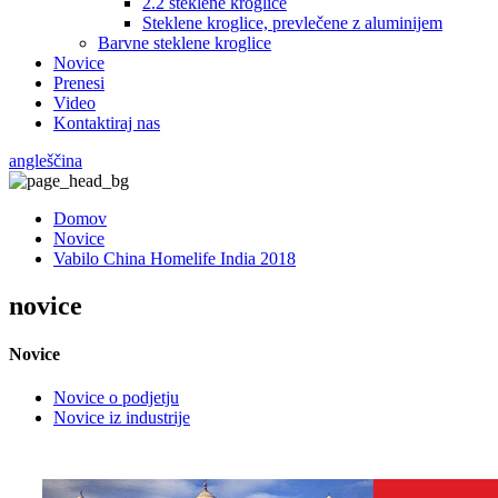
2.2 steklene kroglice
Steklene kroglice, prevlečene z aluminijem
Barvne steklene kroglice
Novice
Prenesi
Video
Kontaktiraj nas
angleščina
Domov
Novice
Vabilo China Homelife India 2018
novice
Novice
Novice o podjetju
Novice iz industrije