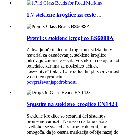
1.7 steklene kroglice za ceste ...
Premiks steklene kroglice BS6088A
Zahvaljujoč steklenim kroglicam, vdelanim v
material za označevanje, steklene kroglice
odsevajo žaromete vozila vozniku in delujejo kot
ogledalo, kar ima za posledico učinek
"osvetlitve" traku. To je odločilni plus za varnost
v cestnem prometu.
povpraševanje
podrobnosti
Spustite na steklene kroglice EN1423
Steklene kroglice so sestavni del sistemov
prometne varnosti. Namesto da bi razpršila
svetlobo, se svetloba v kroglicah lomi, kar
omogoča, da jo cestna markacija odbije nazaj do