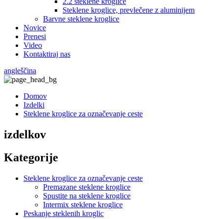
2.2 steklene kroglice
Steklene kroglice, prevlečene z aluminijem
Barvne steklene kroglice
Novice
Prenesi
Video
Kontaktiraj nas
angleščina
Domov
Izdelki
Steklene kroglice za označevanje ceste
izdelkov
Kategorije
Steklene kroglice za označevanje ceste
Premazane steklene kroglice
Spustite na steklene kroglice
Intermix steklene kroglice
Peskanje steklenih kroglic