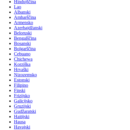
Hindujščina
Lao
Albanski
Amharščina
Armensko
Azerbajdžanski
Beloruski
Bengalščina
Bosanski
Bolgarščina
Cebuano
Chichewa
Korziška
Hrvaški
Nizozemsko
Estonski
Filipino
Finski
Frizijsko
Galicijsko
Gruzijski
Gudžaratski
Haitijski
Hausa
Havajski