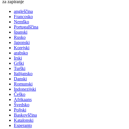
za zapiranje
angleščina
Francosko
Nemško
Portugalščina
španski
Rusko
Japonski
Korejski
arabsko
Irski
Grški
Turški
Italijansko
Danski
Romunski
Indonezijski
Češko
Afrikaans
Švedsko
Poljski
Baskovščina
Katalonski
Esperanto