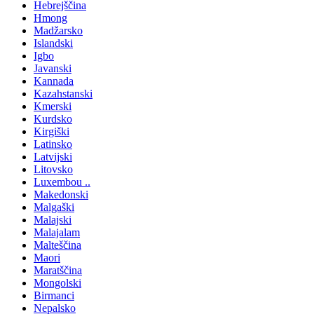
Hebrejščina
Hmong
Madžarsko
Islandski
Igbo
Javanski
Kannada
Kazahstanski
Kmerski
Kurdsko
Kirgiški
Latinsko
Latvijski
Litovsko
Luxembou ..
Makedonski
Malgaški
Malajski
Malajalam
Malteščina
Maori
Maratščina
Mongolski
Birmanci
Nepalsko