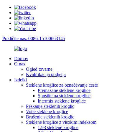
Pokličite nas: 0086-15100663145
Domov
O nas
Ogled tovarne
Kvalifikacija podjetja
Izdelki
Steklene kroglice za označevanje ceste
Premazane steklene kroglice
Spustite na steklene kroglice
Intermix steklene kroglice
Peskanje steklenih kroglic
Votle steklene kroglice
Brušenje steklenih kroglic
Steklene kroglice z visokim indeksom
1.93 steklene kroglice