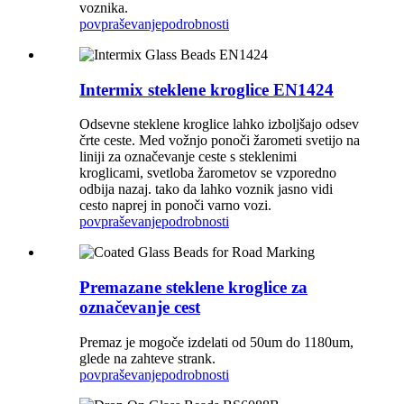
voznika.
povpraševanje
podrobnosti
Intermix steklene kroglice EN1424
Odsevne steklene kroglice lahko izboljšajo odsev
črte ceste. Med vožnjo ponoči žarometi svetijo na
liniji za označevanje ceste s steklenimi
kroglicami, svetloba žarometov se vzporedno
odbija nazaj. tako da lahko voznik jasno vidi
cesto naprej in ponoči varno vozi.
povpraševanje
podrobnosti
Premazane steklene kroglice za
označevanje cest
Premaz je mogoče izdelati od 50um do 1180um,
glede na zahteve strank.
povpraševanje
podrobnosti