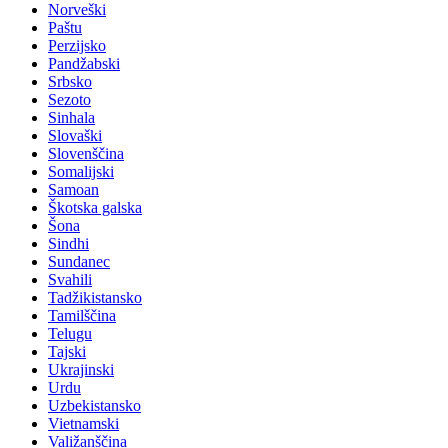
Norveški
Paštu
Perzijsko
Pandžabski
Srbsko
Sezoto
Sinhala
Slovaški
Slovenščina
Somalijski
Samoan
Škotska galska
Šona
Sindhi
Sundanec
Svahili
Tadžikistansko
Tamilščina
Telugu
Tajski
Ukrajinski
Urdu
Uzbekistansko
Vietnamski
Valižanščina