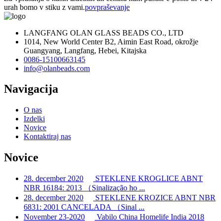
urah bomo v stiku z vami.
povpraševanje
LANGFANG OLAN GLASS BEADS CO., LTD
1014, New World Center B2, Aimin East Road, okrožje
Guangyang, Langfang, Hebei, Kitajska
0086-15100663145
info@olanbeads.com
Navigacija
O nas
Izdelki
Novice
Kontaktiraj nas
Novice
28. december 2020
STEKLENE KROGLICE ABNT
NBR 16184: 2013 （Sinalização ho ...
28. december 2020
STEKLENE KROZICE ABNT NBR
6831: 2001 CANCELADA （Sinal ...
November 23-2020
Vabilo China Homelife India 2018