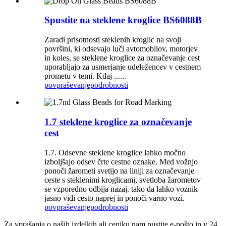
Spustite na steklene kroglice BS6088B
Zaradi prisotnosti steklenih kroglic na svoji
površini, ki odsevajo luči avtomobilov, motorjev
in koles, se steklene kroglice za označevanje cest
uporabljajo za usmerjanje udeležencev v cestnem
prometu v temi. Kdaj ......
povpraševanje
podrobnosti
1.7 steklene kroglice za označevanje
cest
1.7. Odsevne steklene kroglice lahko močno
izboljšajo odsev črte cestne oznake. Med vožnjo
ponoči žarometi svetijo na liniji za označevanje
ceste s steklenimi kroglicami, svetloba žarometov
se vzporedno odbija nazaj. tako da lahko voznik
jasno vidi cesto naprej in ponoči varno vozi.
povpraševanje
podrobnosti
Za vprašanja o naših izdelkih ali ceniku nam pustite e-pošto in v 24