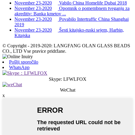
November 23-2020
Vabilo China Homelife Dubai 2018
November 23-2020
Opomnik o pomembnem tveganju za
akreditiv: Banka kmetov ...
November 23-2020
Povabilo Intertraffic China Shanghai
2019
November 23-2020
Šesti kitajsko-ruski sejem, Harbin,
Kitajska
© Copyright - 2019-2020: LANGFANG OLAN GLASS BEADS
CO., LTD Vse pravice pridržane.
Pošlji sporočilo
WhatsApp
Skype: LFWLFOX
WeChat
x